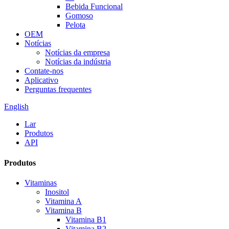
Bebida Funcional
Gomoso
Pelota
OEM
Notícias
Notícias da empresa
Notícias da indústria
Contate-nos
Aplicativo
Perguntas frequentes
English
Lar
Produtos
API
Produtos
Vitaminas
Inositol
Vitamina A
Vitamina B
Vitamina B1
Vitamina B2