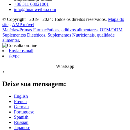
+86 311 68021001
info@huanweibio.com
© Copyright - 2019 - 2024: Todos os direitos reservados.
Mapa do
site
-
AMP móvel
Matérias-Primas Farmacêuticas
,
aditivos alimentares
,
OEM/ODM
,
Suplementos Dietéticos
,
Suplementos Nutricionais
,
qualidade
alimentar
,
Enviar e-mail
skype
Whatsapp
x
Deixe sua mensagem:
English
French
German
Portuguese
Spanish
Russian
Japanese