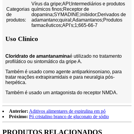
Vírus da gripe;API;Intermediários e produtos
Categorias
químicos finos;Receptor de
de
dopamina;SYMADINE;inibidor;Derivados de
produtos:
adamantano;quiral;Adamantanos;Produtos
farmacêuticos;API's;1;665-66-7
Uso Clínico
Cloridrato de amantanamina
é utilizado no tratamento
profilático ou sintomático da gripe A.
Também é usado como agente antiparkinsoniano, para
tratar reações extrapiramidais e para neuralgia pós-
herpética.
Também é usado um antagonista do receptor NMDA.
Anterior:
Aditivos alimentares de espirulina em pó
Próximo:
Pó cristalino branco de gluconato de sódio
PRODUTOS RELACIONADOS