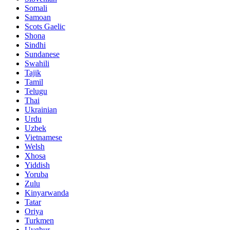
Somali
Samoan
Scots Gaelic
Shona
Sindhi
Sundanese
Swahili
Tajik
Tamil
Telugu
Thai
Ukrainian
Urdu
Uzbek
Vietnamese
Welsh
Xhosa
Yiddish
Yoruba
Zulu
Kinyarwanda
Tatar
Oriya
Turkmen
Uyghur