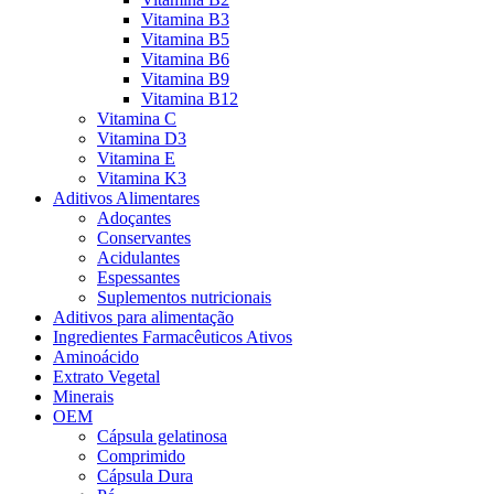
Vitamina B3
Vitamina B5
Vitamina B6
Vitamina B9
Vitamina B12
Vitamina C
Vitamina D3
Vitamina E
Vitamina K3
Aditivos Alimentares
Adoçantes
Conservantes
Acidulantes
Espessantes
Suplementos nutricionais
Aditivos para alimentação
Ingredientes Farmacêuticos Ativos
Aminoácido
Extrato Vegetal
Minerais
OEM
Cápsula gelatinosa
Comprimido
Cápsula Dura