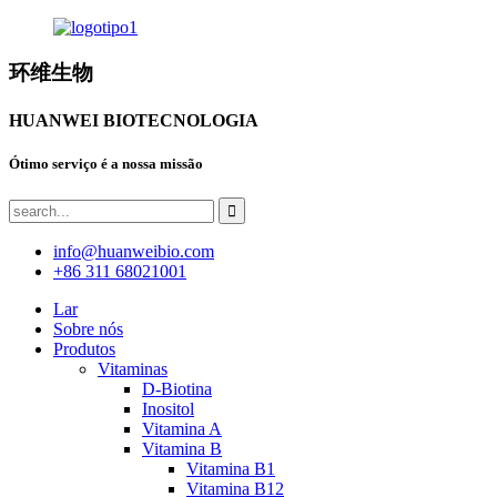
环维生物
HUANWEI BIOTECNOLOGIA
Ótimo serviço é a nossa missão
info@huanweibio.com
+86 311 68021001
Lar
Sobre nós
Produtos
Vitaminas
D-Biotina
Inositol
Vitamina A
Vitamina B
Vitamina B1
Vitamina B12