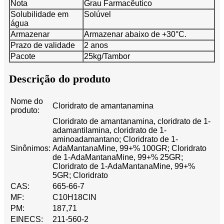
Nota
Grau Farmacêutico
Solubilidade em
Solúvel
água
Armazenar
Armazenar abaixo de +30°C.
Prazo de validade
2 anos
Pacote
25kg/Tambor
Descrição do produto
Nome do
Cloridrato de amantanamina
produto:
Cloridrato de amantanamina, cloridrato de 1-
adamantilamina, cloridrato de 1-
aminoadamantano; Cloridrato de 1-
Sinônimos:
AdaMantanaMine, 99+% 100GR; Cloridrato
de 1-AdaMantanaMine, 99+% 25GR;
Cloridrato de 1-AdaMantanaMine, 99+%
5GR; Cloridrato
CAS:
665-66-7
MF:
C10H18ClN
PM:
187,71
EINECS:
211-560-2