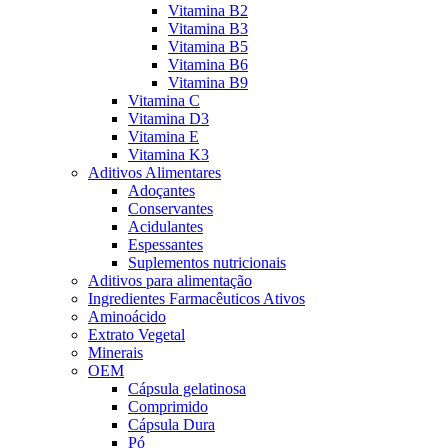
Vitamina B2
Vitamina B3
Vitamina B5
Vitamina B6
Vitamina B9
Vitamina C
Vitamina D3
Vitamina E
Vitamina K3
Aditivos Alimentares
Adoçantes
Conservantes
Acidulantes
Espessantes
Suplementos nutricionais
Aditivos para alimentação
Ingredientes Farmacêuticos Ativos
Aminoácido
Extrato Vegetal
Minerais
OEM
Cápsula gelatinosa
Comprimido
Cápsula Dura
Pó