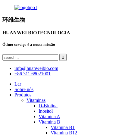
环维生物
HUANWEI BIOTECNOLOGIA
Ótimo serviço é a nossa missão
info@huanweibio.com
+86 311 68021001
Lar
Sobre nós
Produtos
Vitaminas
D-Biotina
Inositol
Vitamina A
Vitamina B
Vitamina B1
Vitamina B12