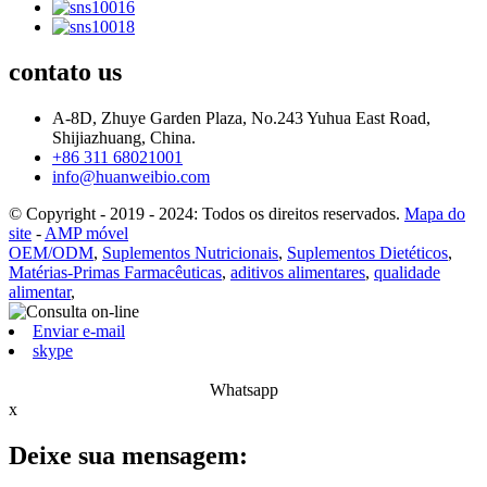
contato
us
A-8D, Zhuye Garden Plaza, No.243 Yuhua East Road,
Shijiazhuang, China.
+86 311 68021001
info@huanweibio.com
© Copyright - 2019 - 2024: Todos os direitos reservados.
Mapa do
site
-
AMP móvel
OEM/ODM
,
Suplementos Nutricionais
,
Suplementos Dietéticos
,
Matérias-Primas Farmacêuticas
,
aditivos alimentares
,
qualidade
alimentar
,
Enviar e-mail
skype
Whatsapp
x
Deixe sua mensagem: