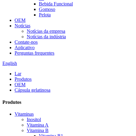
Bebida Funcional
Gomoso
Pelota
OEM
Notícias
Notícias da empresa
Notícias da indústria
Contate-nos
Aplicativo
Perguntas frequentes
English
Lar
Produtos
OEM
Cápsula gelatinosa
Produtos
Vitaminas
Inositol
Vitamina A
Vitamina B
Vitamina B1