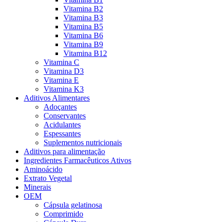
Vitamina B2
Vitamina B3
Vitamina B5
Vitamina B6
Vitamina B9
Vitamina B12
Vitamina C
Vitamina D3
Vitamina E
Vitamina K3
Aditivos Alimentares
Adoçantes
Conservantes
Acidulantes
Espessantes
Suplementos nutricionais
Aditivos para alimentação
Ingredientes Farmacêuticos Ativos
Aminoácido
Extrato Vegetal
Minerais
OEM
Cápsula gelatinosa
Comprimido