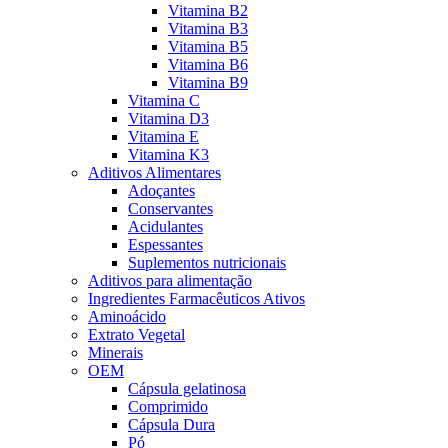
Vitamina B2
Vitamina B3
Vitamina B5
Vitamina B6
Vitamina B9
Vitamina C
Vitamina D3
Vitamina E
Vitamina K3
Aditivos Alimentares
Adoçantes
Conservantes
Acidulantes
Espessantes
Suplementos nutricionais
Aditivos para alimentação
Ingredientes Farmacêuticos Ativos
Aminoácido
Extrato Vegetal
Minerais
OEM
Cápsula gelatinosa
Comprimido
Cápsula Dura
Pó